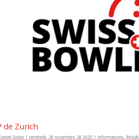
 de Zurich
Daniel Golay
|
vendredi, 28 novembre 28 2025
|
Informations
,
Résult