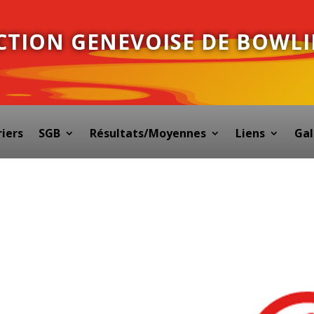
CTION GENEVOISE DE BOWL
iers
SGB
Résultats/Moyennes
Liens
Gal