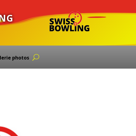
ING
lerie photos