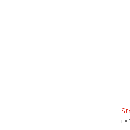
St
par